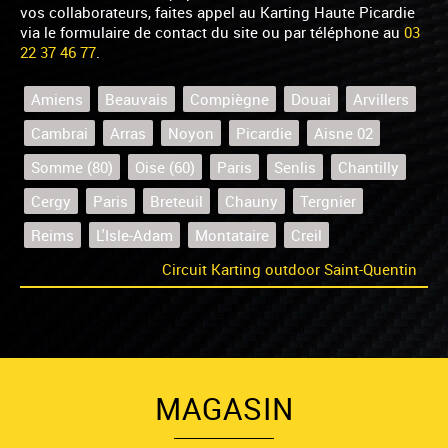
vos collaborateurs, faites appel au Karting Haute Picardie
via le formulaire de contact du site ou par téléphone au
03
22 37 46 77
.
Amiens
Beauvais
Compiègne
Douai
Arvillers
Cambrai
Arras
Noyon
Picardie
Aisne 02
Somme (80)
Oise (60)
Paris
Senlis
Chantilly
Cergy
Paris
Breteuil
Chauny
Tergnier
Reims
L'Isle-Adam
Montataire
Creil
Circuit Karting outdoor Saint-Quentin
MAGASIN