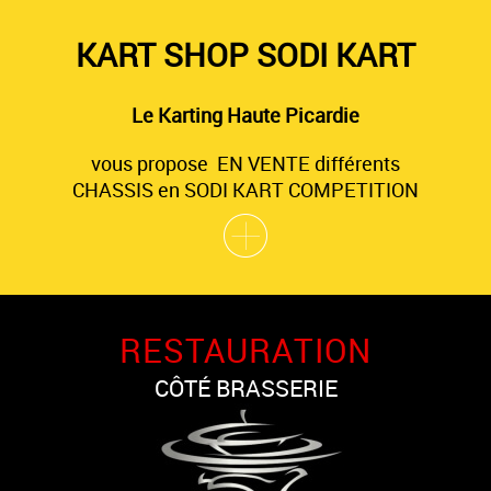
KART SHOP SODI KART
Le Karting Haute Picardie
vous propose EN VENTE différents
CHASSIS en SODI KART COMPETITION
RESTAURATION
CÔTÉ BRASSERIE