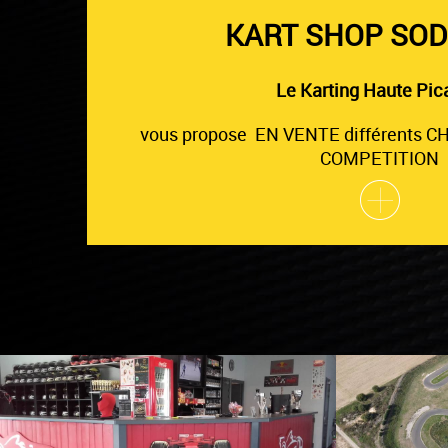
KART SHOP SOD
Le Karting Haute Pic
vous propose EN VENTE différents C
COMPETITION