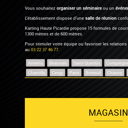
Vous souhaitez
organiser un séminaire
ou un
événem
L'établissement dispose d'une
salle de réunion
confo
Karting Haute Picardie propose 15 formules de course
1300 mètres et de 600 mètres.
Pour stimuler votre équipe ou favoriser les relations
au
03 22 37 46 77
.
Amiens
Beauvais
Saint-Quentin
Compiègn
Chantilly
Cergy
Paris
Breteuil
Chauny
MAGASI