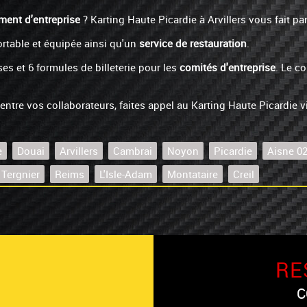
ent d'entreprise
? Karting Haute Picardie à Arvillers vous fait pa
rtable et équipée ainsi qu'un
service de restauration
.
s et 6 formules de billeterie pour les
comités d'entreprise
. Le c
 entre vos collaborateurs, faites appel au Karting Haute Picardie v
e
Douai
Arvillers
Cambrai
Noyon
Picardie
Aisne 0
Tergnier
Reims
L'Isle-Adam
Montataire
Creil
N
RE
C