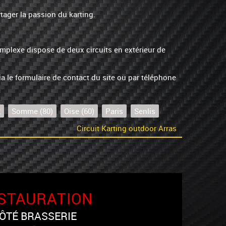
rtager la passion du karting.
omplexe dispose de deux circuits en extérieur de
ia le formulaire de contact du site ou par téléphone
2
Somme (80)
Oise (60)
Paris
Senlis
Circuit Karting outdoor Arras
STAURATION
ÔTÉ BRASSERIE