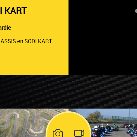
I KART
ardie
HASSIS en SODI KART