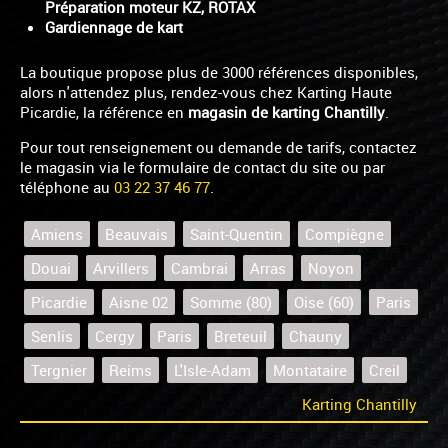
Préparation moteur KZ, ROTAX
Gardiennage de kart
La boutique propose plus de 3000 références disponibles,
alors n'attendez plus, rendez-vous chez Karting Haute
Picardie, la référence en
magasin de karting Chantilly
.
Pour tout renseignement ou demande de tarifs, contactez
le magasin via le formulaire de contact du site ou par
téléphone au
03 22 37 46 77
.
Amiens
Beauvais
Saint-Quentin
Compiègne
Douai
Arvillers
Cambrai
Arras
Noyon
Picardie
Aisne 02
Somme (80)
Oise (60)
Paris
Senlis
Cergy
Paris
Breteuil
Chauny
Tergnier
Reims
L'Isle-Adam
Montataire
Creil
Karting Chantilly