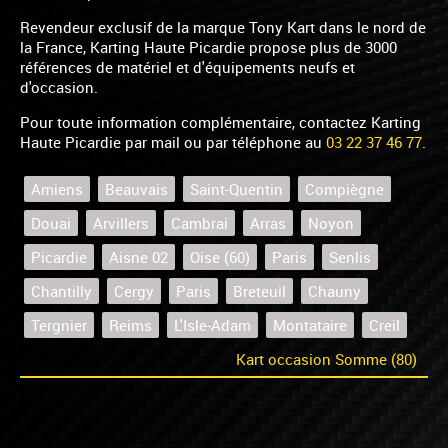
Revendeur exclusif de la marque Tony Kart dans le nord de
la France, Karting Haute Picardie propose plus de 3000
références de matériel et d'équipements neufs et
d'occasion.
Pour toute information complémentaire, contactez Karting
Haute Picardie par mail ou par téléphone au
03 22 37 46 77
.
Amiens
Beauvais
Saint-Quentin
Compiègne
Douai
Arvillers
Cambrai
Arras
Noyon
Picardie
Aisne 02
Oise (60)
Paris
Senlis
Chantilly
Cergy
Paris
Breteuil
Chauny
Tergnier
Reims
L'Isle-Adam
Montataire
Creil
Kart occasion Somme (80)