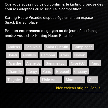
Que vous soyez novice ou confirmé, le karting propose des
courses adaptées au loisir ou à la compétition.
Karting Haute Picardie dispose également un espace
Snack Bar sur place.
Pour un
entrerrement de garçon ou de jeune fille réussi
,
rendez-vous chez Karting Haute Picardie !
Amiens
Beauvais
Saint-Quentin
Compiègne
Douai
Arvillers
Cambrai
Arras
Noyon
Picardie
Aisne 02
Somme (80)
Oise (60)
Paris
Chantilly
Cergy
Paris
Breteuil
Chauny
Tergnier
Reims
L'Isle-Adam
Montataire
Creil
Idée cadeau original Senlis